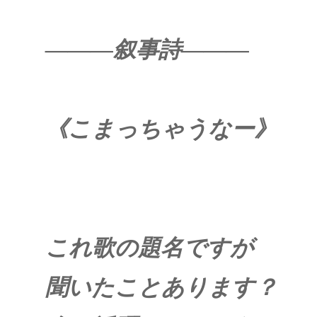
―――叙事詩―――
《こまっちゃうなー》
これ歌の題名ですが
聞いたことあります？