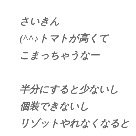
さいきん
(^^
♪
トマトが高くて
こまっちゃうなー
半分にすると少ないし
個装できないし
リゾットやれなくなると