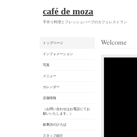
café de moza
手作り料理とフレッシュハーブのカフェレストラン
Welcome
トップページ
インフォメーション
写真
メニュー
カレンダー
店舗情報
（お問い合わせはお電話にてお
願いいたします。）
叙事詩のひろば
スタッフ紹介