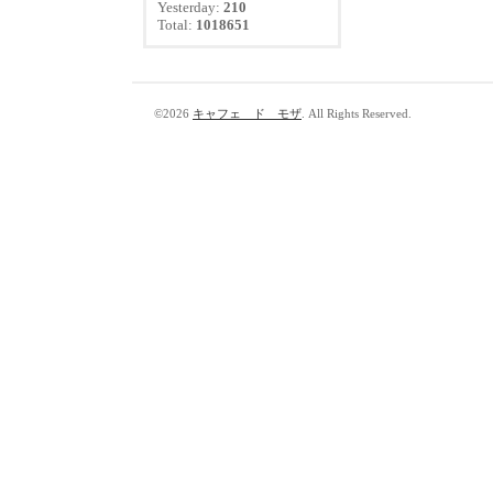
Yesterday:
210
Total:
1018651
©2026
キャフェ ド モザ
. All Rights Reserved.