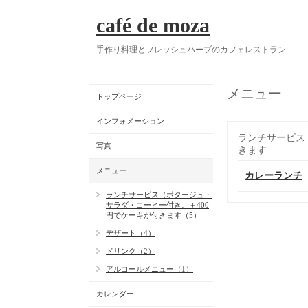
café de moza
手作り料理とフレッシュハーブのカフェレストラン
メニュー
トップページ
インフォメーション
ランチサービス
写真
きます
メニュー
カレーランチ
ランチサービス（ポタージュ・
サラダ・コーヒー付き。＋400
円でケーキが付きます（5）
デザート（4）
ドリンク（2）
アルコールメニュー（1）
カレンダー