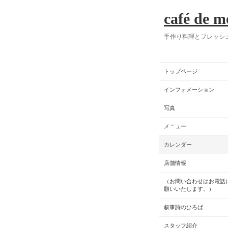
café de m
手作り料理とフレッシ
トップページ
インフォメーション
写真
メニュー
カレンダー
店舗情報
（お問い合わせはお電話
願いいたします。）
叙事詩のひろば
スタッフ紹介