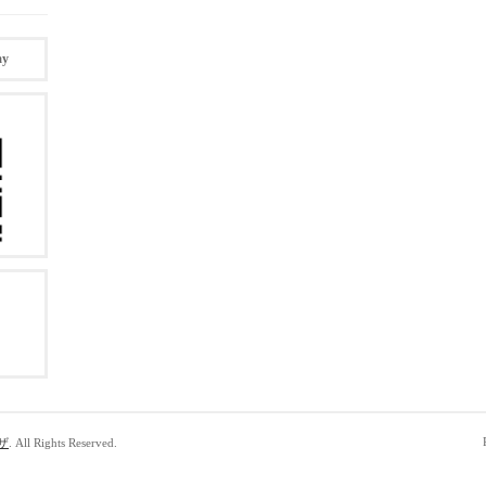
ay
ザ
. All Rights Reserved.