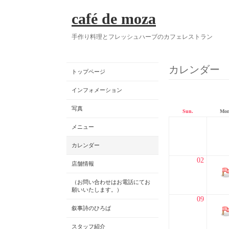
café de moza
手作り料理とフレッシュハーブのカフェレストラン
カレンダー
トップページ
インフォメーション
写真
Sun.
Mon
メニュー
カレンダー
02
店舗情報
（お問い合わせはお電話にてお
願いいたします。）
09
叙事詩のひろば
スタッフ紹介